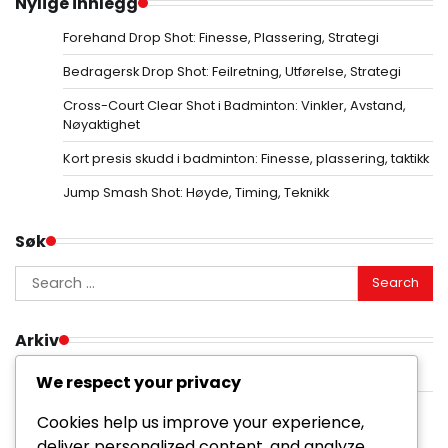
Nylige innlegg
Forehand Drop Shot: Finesse, Plassering, Strategi
Bedragersk Drop Shot: Feilretning, Utførelse, Strategi
Cross-Court Clear Shot i Badminton: Vinkler, Avstand,
Nøyaktighet
Kort presis skudd i badminton: Finesse, plassering, taktikk
Jump Smash Shot: Høyde, Timing, Teknikk
Søk
Search
for:
Arkiv
February 2026
We respect your privacy
January 2026
Cookies help us improve your experience,
deliver personalized content, and analyze