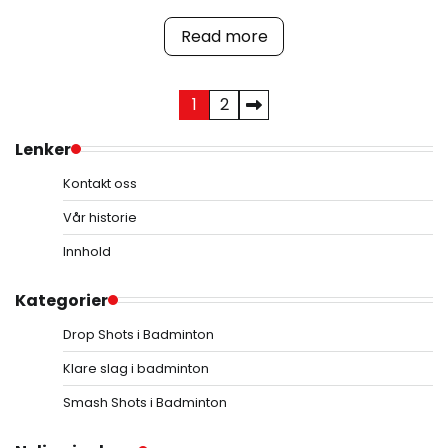
Read more
Posts
1
2
pagination
Lenker
Kontakt oss
Vår historie
Innhold
Kategorier
Drop Shots i Badminton
Klare slag i badminton
Smash Shots i Badminton