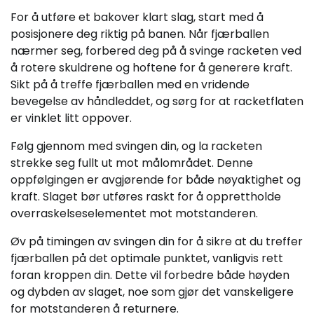
For å utføre et bakover klart slag, start med å
posisjonere deg riktig på banen. Når fjærballen
nærmer seg, forbered deg på å svinge racketen ved
å rotere skuldrene og hoftene for å generere kraft.
Sikt på å treffe fjærballen med en vridende
bevegelse av håndleddet, og sørg for at racketflaten
er vinklet litt oppover.
Følg gjennom med svingen din, og la racketen
strekke seg fullt ut mot målområdet. Denne
oppfølgingen er avgjørende for både nøyaktighet og
kraft. Slaget bør utføres raskt for å opprettholde
overraskelseselementet mot motstanderen.
Øv på timingen av svingen din for å sikre at du treffer
fjærballen på det optimale punktet, vanligvis rett
foran kroppen din. Dette vil forbedre både høyden
og dybden av slaget, noe som gjør det vanskeligere
for motstanderen å returnere.