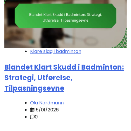
Klare slag i badminton
Blandet Klart Skudd i Badminton:
Strategi, Utførelse,
Tilpasningsevne
Ola Nordmann
15/01/2026
0