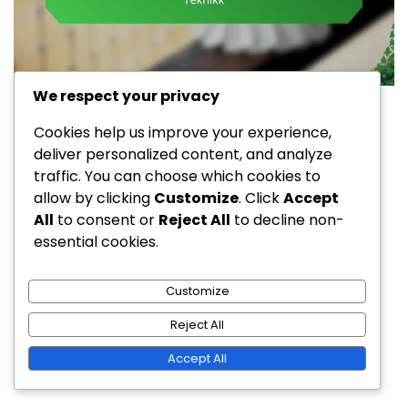
We respect your privacy
Klare slag i badminton
Cookies help us improve your experience,
Hopp Klar Skudd i Badminton:
deliver personalized content, and analyze
Høyde, Timing, Teknikk
traffic. You can choose which cookies to
allow by clicking
Customize
. Click
Accept
All
to consent or
Reject All
to decline non-
Ola Nordmann
essential cookies.
28/01/2026
0
Customize
Jump clear-slaget i badminton er en sofistikert
Reject All
manøver som innebærer å hoppe for å treffe
Accept All
fjærballen i en høy vinkel, og sende den dypt inn […]