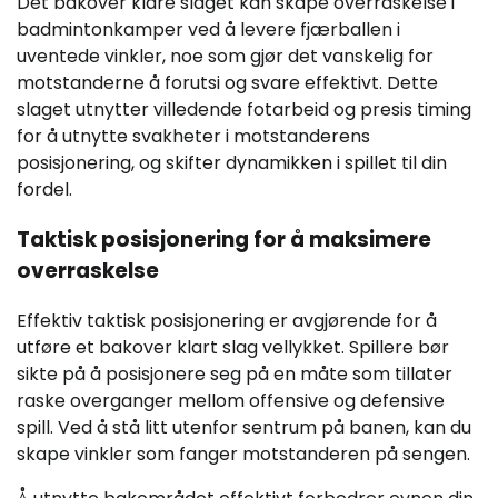
Det bakover klare slaget kan skape overraskelse i
badmintonkamper ved å levere fjærballen i
uventede vinkler, noe som gjør det vanskelig for
motstanderne å forutsi og svare effektivt. Dette
slaget utnytter villedende fotarbeid og presis timing
for å utnytte svakheter i motstanderens
posisjonering, og skifter dynamikken i spillet til din
fordel.
Taktisk posisjonering for å maksimere
overraskelse
Effektiv taktisk posisjonering er avgjørende for å
utføre et bakover klart slag vellykket. Spillere bør
sikte på å posisjonere seg på en måte som tillater
raske overganger mellom offensive og defensive
spill. Ved å stå litt utenfor sentrum på banen, kan du
skape vinkler som fanger motstanderen på sengen.