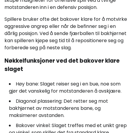
skape muligheter for offensive spill ved å tvinge
motstanderen inn i en defensiv posisjon.
Spillere bruker ofte det bakover klare for å motvirke
aggressive angrep eller når de befinner seg i en
dårlig posisjon. Ved å sende fjærballen til bakhjørnet
kan spilleren kjøpe seg tid til å repositionere seg og
forberede seg på neste slag.
Nøkkelfunksjoner ved det bakover klare
slaget
Høy bane: Slaget reiser seg i en bue, noe som
gjør det vanskelig for motstanderen å avskjære.
Diagonal plassering: Det retter seg mot
bakhjørnet av motstanderens bane, og
maksimerer avstanden.
Bakover vinkel: Slaget treffes med et unikt grep
og vinkel, som skiller det fra standard klare.