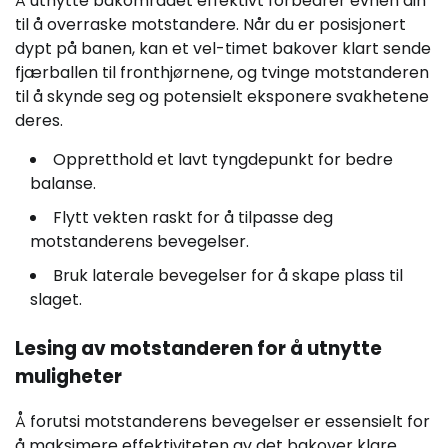
Å utnytte bakområdet effektivt forbedrer evnen din
til å overraske motstandere. Når du er posisjonert
dypt på banen, kan et vel-timet bakover klart sende
fjærballen til fronthjørnene, og tvinge motstanderen
til å skynde seg og potensielt eksponere svakhetene
deres.
Oppretthold et lavt tyngdepunkt for bedre
balanse.
Flytt vekten raskt for å tilpasse deg
motstanderens bevegelser.
Bruk laterale bevegelser for å skape plass til
slaget.
Lesing av motstanderen for å utnytte
muligheter
Å forutsi motstanderens bevegelser er essensielt for
å maksimere effektiviteten av det bakover klare