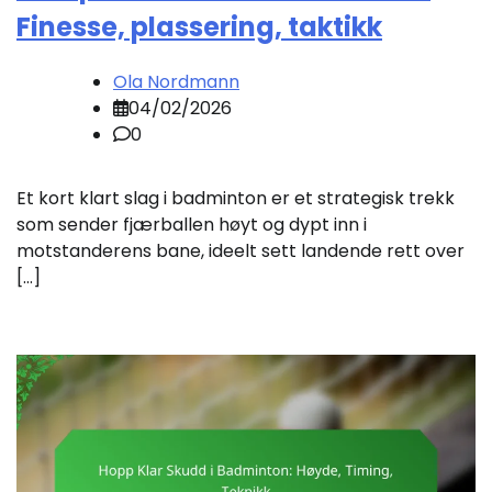
Finesse, plassering, taktikk
Ola Nordmann
04/02/2026
0
Et kort klart slag i badminton er et strategisk trekk
som sender fjærballen høyt og dypt inn i
motstanderens bane, ideelt sett landende rett over
[…]