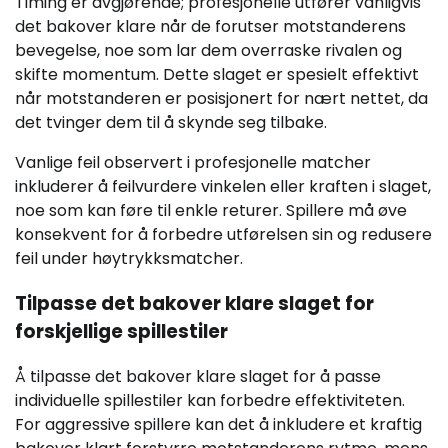
Timing er avgjørende; profesjonelle utfører vanligvis
det bakover klare når de forutser motstanderens
bevegelse, noe som lar dem overraske rivalen og
skifte momentum. Dette slaget er spesielt effektivt
når motstanderen er posisjonert for nært nettet, da
det tvinger dem til å skynde seg tilbake.
Vanlige feil observert i profesjonelle matcher
inkluderer å feilvurdere vinkelen eller kraften i slaget,
noe som kan føre til enkle returer. Spillere må øve
konsekvent for å forbedre utførelsen sin og redusere
feil under høytrykksmatcher.
Tilpasse det bakover klare slaget for
forskjellige spillestiler
Å tilpasse det bakover klare slaget for å passe
individuelle spillestiler kan forbedre effektiviteten.
For aggressive spillere kan det å inkludere et kraftig