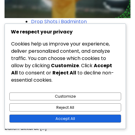
Drop Shots i Badminton
We respect your privacy
Underhånds drop shot:
Cookies help us improve your experience,
Overraskelse, utførelse,
deliver personalized content, and analyze
plassering
traffic. You can choose which cookies to
allow by clicking
Customize
. Click
Accept
All
to consent or
Reject All
to decline non-
Ola Nordmann
essential cookies.
21/01/2026
0
Customize
Underhånds drop shot er en strategisk manøver i
Reject All
tennis og badminton som har som mål å overraske
Accept All
motstanderne ved å sende shuttlecocken eller
ballen akkurat […]