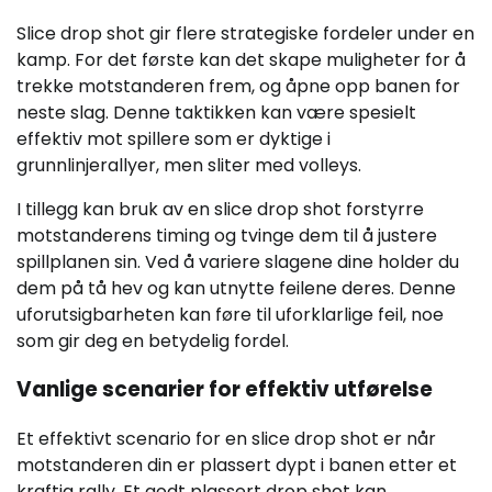
Slice drop shot gir flere strategiske fordeler under en
kamp. For det første kan det skape muligheter for å
trekke motstanderen frem, og åpne opp banen for
neste slag. Denne taktikken kan være spesielt
effektiv mot spillere som er dyktige i
grunnlinjerallyer, men sliter med volleys.
I tillegg kan bruk av en slice drop shot forstyrre
motstanderens timing og tvinge dem til å justere
spillplanen sin. Ved å variere slagene dine holder du
dem på tå hev og kan utnytte feilene deres. Denne
uforutsigbarheten kan føre til uforklarlige feil, noe
som gir deg en betydelig fordel.
Vanlige scenarier for effektiv utførelse
Et effektivt scenario for en slice drop shot er når
motstanderen din er plassert dypt i banen etter et
kraftig rally. Et godt plassert drop shot kan