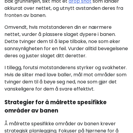
bak grunnlinjen, sikt mot et
drop shot
som lander
akkurat over nettet, og utnytt avstanden deres fra
fronten av banen.
Omvendt, hvis motstanderen din er nærmere
nettet, vurder å plassere slaget dypere i banen.
Dette tvinger dem til å løpe tilbake, noe som øker
sannsynligheten for en feil. Vurder alltid bevegelsene
deres og juster slaget ditt deretter.
I tillegg, forutsi motstanderens styrker og svakheter.
Hvis de sliter med lave baller, mål mot områder som
tvinger dem til å bøye seg ned, noe som gjør det
vanskeligere for dem å svare effektivt.
Strategier for å målrette spesifikke
områder av banen
Å målrette spesifikke områder av banen krever
strategisk planlegging. Fokuser på hjørnene for å