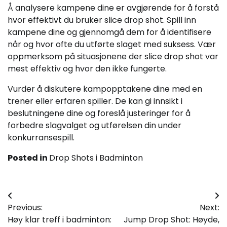
Å analysere kampene dine er avgjørende for å forstå
hvor effektivt du bruker slice drop shot. Spill inn
kampene dine og gjennomgå dem for å identifisere
når og hvor ofte du utførte slaget med suksess. Vær
oppmerksom på situasjonene der slice drop shot var
mest effektiv og hvor den ikke fungerte.
Vurder å diskutere kampopptakene dine med en
trener eller erfaren spiller. De kan gi innsikt i
beslutningene dine og foreslå justeringer for å
forbedre slagvalget og utførelsen din under
konkurransespill.
Posted in
Drop Shots i Badminton
Post
Previous:
Next:
navigation
Høy klar treff i badminton:
Jump Drop Shot: Høyde,