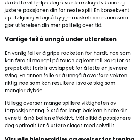
da dette vil hjelpe deg å vurdere slagets bane og
justere posisjonen din for neste spill. En konsekvent
oppfølgning vil også bygge muskelminne, noe som
gjør utførelsen din mer pålitelig over tid.
Vanlige feil å unngå under utførelsen
En vanlig feil er å gripe racketen for hardt, noe som
kan føre til mangel på touch og kontroll. Sørg for at
grepet ditt forblir avslappet for å lette en jevnere
sving. En annen felle er å unngå å overføre vekten
riktig, noe som kan resultere i svake slag som
mangler dybde.
I tillegg overser mange spillere viktigheten av
fotposisjonering. Å stå for langt bak kan hindre din
evne til å nå ballen effektivt. Mål alltid å posisjonere
deg optimalt for å utføre slaget med selvtillit.
Visuelle hjelpemidler og øvelser for trening