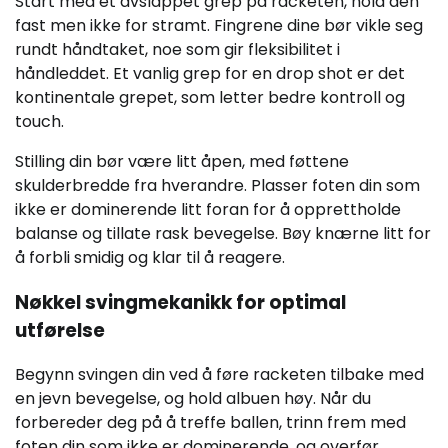
Start med et avslappet grep på racketen, hold den
fast men ikke for stramt. Fingrene dine bør vikle seg
rundt håndtaket, noe som gir fleksibilitet i
håndleddet. Et vanlig grep for en drop shot er det
kontinentale grepet, som letter bedre kontroll og
touch.
Stilling din bør være litt åpen, med føttene
skulderbredde fra hverandre. Plasser foten din som
ikke er dominerende litt foran for å opprettholde
balanse og tillate rask bevegelse. Bøy knærne litt for
å forbli smidig og klar til å reagere.
Nøkkel svingmekanikk for optimal
utførelse
Begynn svingen din ved å føre racketen tilbake med
en jevn bevegelse, og hold albuen høy. Når du
forbereder deg på å treffe ballen, trinn frem med
foten din som ikke er dominerende, og overfør