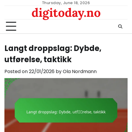
Skip
Thursday, June 18, 2026
digitoday.no
to
content
Langt droppslag: Dybde,
utførelse, taktikk
Posted on
22/01/2026
by
Ola Nordmann