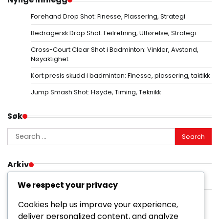
Forehand Drop Shot: Finesse, Plassering, Strategi
Bedragersk Drop Shot: Feilretning, Utførelse, Strategi
Cross-Court Clear Shot i Badminton: Vinkler, Avstand,
Nøyaktighet
Kort presis skudd i badminton: Finesse, plassering, taktikk
Jump Smash Shot: Høyde, Timing, Teknikk
Søk
Search
for:
Arkiv
February 2026
We respect your privacy
January 2026
Cookies help us improve your experience,
deliver personalized content, and analyze