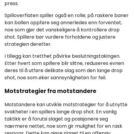
press.
Spilloverflaten spiller også en rolle; på raskere baner
kan ballen oppføre seg annerledes enn forventet,
noe som gjør det vanskeligere å kontrollere drop
shot. Spillere bør vurdere forholdene og justere
strategien deretter.
I tillegg kan tretthet påvirke beslutningstakingen.
Etter hvert som spillere blir slitne, reduseres evnen
deres til å utføre delikate slag som den lange drop
shot, noe som øker sannsynligheten for feil.
Motstrategier fra motstandere
Motstandere kan utvikle motstrategier for å utnytte
svakheter i en spillers lange drop shot. En vanlig
taktikk er å forutsi slaget og posisjonere seg
nærmere nettet, noe som gir mulighet for en rask
respons. Dette kan gjøre slaget til en offensiv