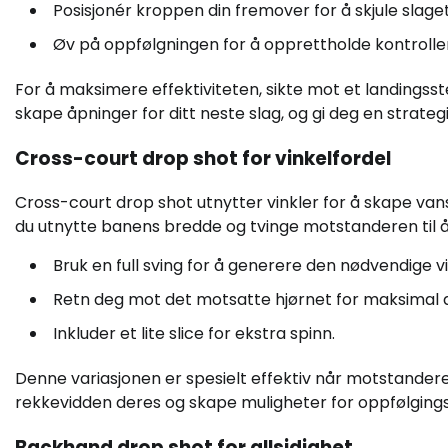
Posisjonér kroppen din fremover for å skjule slaget
Øv på oppfølgningen for å opprettholde kontrolle
For å maksimere effektiviteten, sikte mot et landingss
skape åpninger for ditt neste slag, og gi deg en strategi
Cross-court drop shot for vinkelfordel
Cross-court drop shot utnytter vinkler for å skape van
du utnytte banens bredde og tvinge motstanderen til å
Bruk en full sving for å generere den nødvendige v
Retn deg mot det motsatte hjørnet for maksimal 
Inkluder et lite slice for ekstra spinn.
Denne variasjonen er spesielt effektiv når motstanderen
rekkevidden deres og skape muligheter for oppfølgings
Backhand drop shot for allsidighet