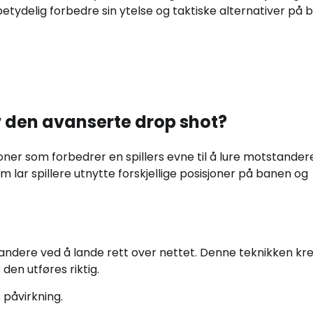
etydelig forbedre sin ytelse og taktiske alternativer på 
v den avanserte drop shot?
oner som forbedrer en spillers evne til å lure motstander
som lar spillere utnytte forskjellige posisjoner på banen og
andere ved å lande rett over nettet. Denne teknikken kr
den utføres riktig.
 påvirkning.