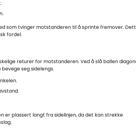
.
n.
ted som tvinger motstanderen til å sprinte fremover. Det
sk fordel.
skelige returer for motstanderen. Ved å slå ballen diagon
 bevege seg sidelengs.
inkelen.
avstand.
 er plassert langt fra sidelinjen, da det kan strekke
slag.