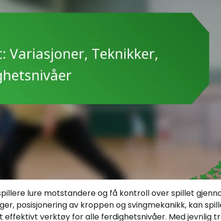
 spillere lure motstandere og få kontroll over spillet gjen
nger, posisjonering av kroppen og svingmekanikk, kan spil
et effektivt verktøy for alle ferdighetsnivåer. Med jevnlig t