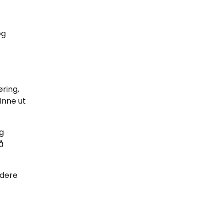
og
øring,
inne ut
ig
å
rdere