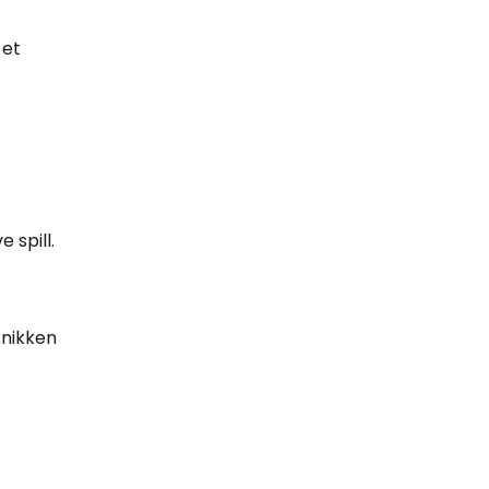
 et
 spill.
knikken