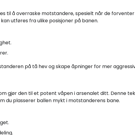
es til å overraske motstandere, spesielt når de forventer
 kan utføres fra ulike posisjoner på banen.
ghet.
rer.
tstanderen på tå hev og skape åpninger for mer aggressive
m gjør den til et potent våpen i arsenalet ditt. Denne te
 som du plasserer ballen mykt i motstanderens bane.
get.
eling.