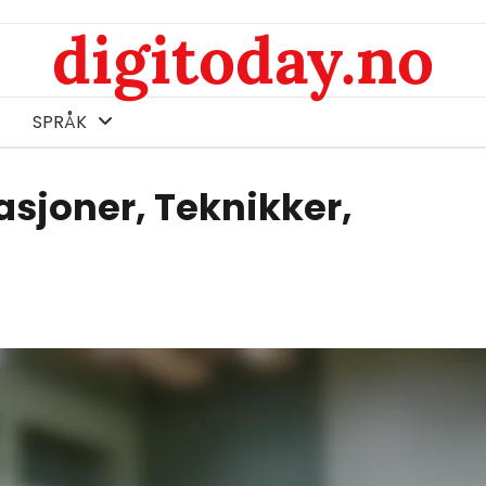
digitoday.no
SPRÅK
asjoner, Teknikker,