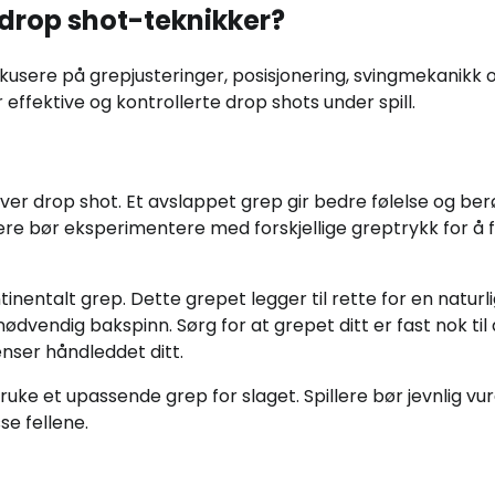
 drop shot-teknikker?
okusere på grepjusteringer, posisjonering, svingmekanikk 
r effektive og kontrollerte drop shots under spill.
ver drop shot. Et avslappet grep gir bedre følelse og ber
lere bør eksperimentere med forskjellige greptrykk for å f
inentalt grep. Dette grepet legger til rette for en naturl
dvendig bakspinn. Sørg for at grepet ditt er fast nok til 
nser håndleddet ditt.
bruke et upassende grep for slaget. Spillere bør jevnlig vu
sse fellene.